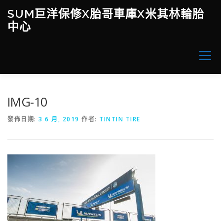
跳
SUM巨洋保修X胎哥車庫X米其林輪胎
至
中心
主
要
內
容
選單
當月促銷活動
WORKLOG / 心得分享
IMG-10
發佈日期:
3 6 月, 2019
作者:
TINTIN TIRE
改裝X產品X服務(價目表)
胎哥車庫-誠選中古車