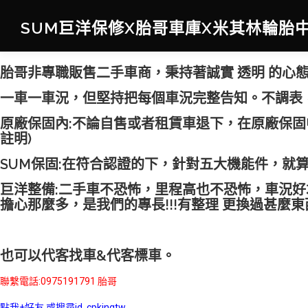
SUM巨洋保修X胎哥車庫X米其林輪胎
胎哥非專職販售二手車商，秉持著誠實 透明 的心
一車一車況，但堅持把每個車況完整告知。不調表
原廠保固內:不論自售或者租賃車退下，在原廠保固
註明)
SUM保固:在符合認證的下，針對五大機能件，就
巨洋整備:二手車不恐怖，里程高也不恐怖，車況
擔心那麼多，是我們的專長!!!有整理 更換過甚麼
也可以代客找車&代客標車。
聯繫電話:0975191791 胎哥
點我+好友 或搜尋id cpkingtw