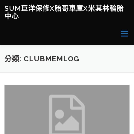
跳
SUM巨洋保修X胎哥車庫X米其林輪胎
至
中心
主
要
內
容
選單
當月促銷活動
WORKLOG / 心得分享
分類:
CLUBMEMLOG
改裝X產品X服務(價目表)
胎哥車庫-誠選中古車