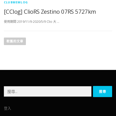
CLUBMEMLOG
[CClog] ClioRS Zestino 07RS 5727km
使用期間 2019/11/9-2020/5/9 Clio 大 …
文
章
較舊的文章
導
覽
搜
尋
關
鍵
登入
字: