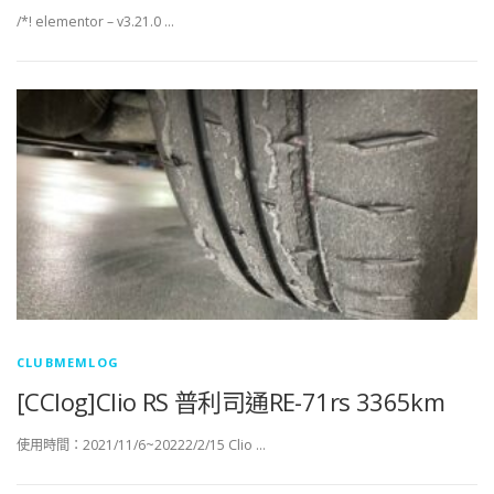
/*! elementor – v3.21.0 …
CLUBMEMLOG
[CClog]Clio RS 普利司通RE-71rs 3365km
使用時間：2021/11/6~20222/2/15 Clio …