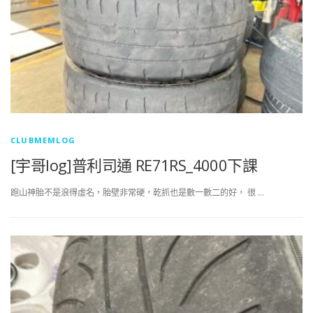
CLUBMEMLOG
[宇哥log]普利司通 RE71RS_4000下課
跑山神胎不是浪得虛名，胎壁非常硬，乾抓也是數一數二的好， 很 …