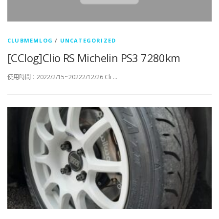
CLUBMEMLOG
/
UNCATEGORIZED
[CClog]Clio RS Michelin PS3 7280km
使用時間：2022/2/15~20222/12/26 Cli …