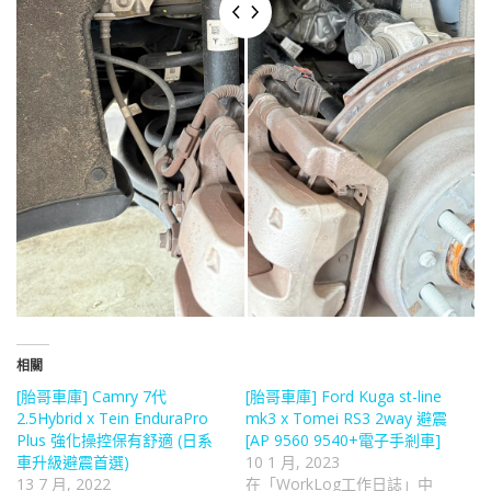
相關
[胎哥車庫] Camry 7代
[胎哥車庫] Ford Kuga st-line
2.5Hybrid x Tein EnduraPro
mk3 x Tomei RS3 2way 避震
Plus 強化操控保有舒適 (日系
[AP 9560 9540+電子手剎車]
車升級避震首選)
10 1 月, 2023
13 7 月, 2022
在「WorkLog工作日誌」中