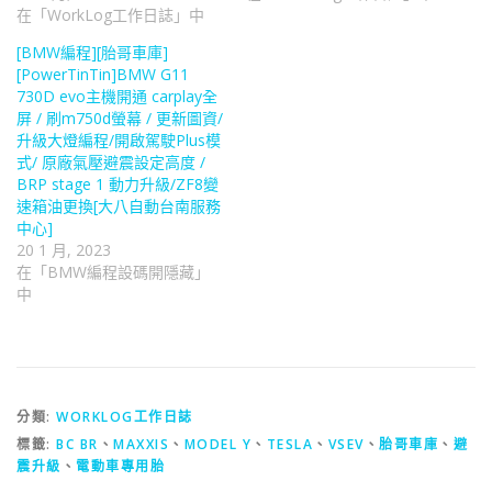
在「WorkLog工作日誌」中
[BMW編程][胎哥車庫]
[PowerTinTin]BMW G11
730D evo主機開通 carplay全
屏 / 刷m750d螢幕 / 更新圖資/
升級大燈編程/開啟駕駛Plus模
式/ 原廠氣壓避震設定高度 /
BRP stage 1 動力升級/ZF8變
速箱油更換[大八自動台南服務
中心]
20 1 月, 2023
在「BMW編程設碼開隱藏」
中
分類:
WORKLOG工作日誌
標籤:
BC BR
、
MAXXIS
、
MODEL Y
、
TESLA
、
VSEV
、
胎哥車庫
、
避
震升級
、
電動車專用胎