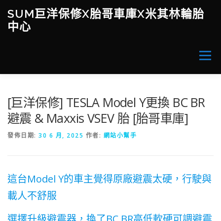
跳
SUM巨洋保修X胎哥車庫X米其林輪胎
至
中心
主
要
內
容
選單
當月促銷活動
WORKLOG / 心得分享
[巨洋保修] TESLA Model Y更換 BC BR
避震 & Maxxis VSEV 胎 [胎哥車庫]
改裝X產品X服務(價目表)
胎哥車庫-誠選中古車
發佈日期:
30 6 月, 2025
作者:
網站小幫手
這台Model Y的車主覺得原廠避震太硬，行駛與
載人不舒服
選擇升級避震器，換了BC BR高低軟硬可調避震