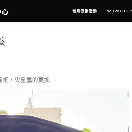
中心
當月促銷活動
WORKLOG 
養
濾網，火星塞的更換