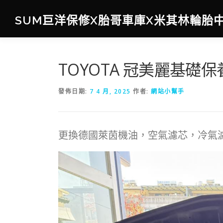
跳
至
SUM巨洋保修X胎哥車庫X米其林輪胎
主
要
內
容
TOYOTA 冠美麗基礎保
發佈日期:
7 4 月, 2025
作者:
網站小幫手
更換德國萊茵機油，空氣濾芯，冷氣